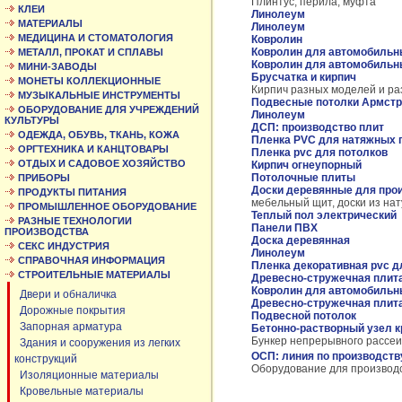
Плинтус, перила, муфта
КЛЕИ
Линолеум
МАТЕРИАЛЫ
Линолеум
МЕДИЦИНА И СТОМАТОЛОГИЯ
Ковролин
Ковролин для автомобильн
МЕТАЛЛ, ПРОКАТ И СПЛАВЫ
Ковролин для автомобильн
МИНИ-ЗАВОДЫ
Брусчатка и кирпич
МОНЕТЫ КОЛЛЕКЦИОННЫЕ
Кирпич разных моделей и раз
МУЗЫКАЛЬНЫЕ ИНСТРУМЕНТЫ
Подвесные потолки Армстр
ОБОРУДОВАНИЕ ДЛЯ УЧРЕЖДЕНИЙ
Линолеум
КУЛЬТУРЫ
ДСП: производство плит
ОДЕЖДА, ОБУВЬ, ТКАНЬ, КОЖА
Пленка PVC для натяжных 
ОРГТЕХНИКА И КАНЦТОВАРЫ
Пленка pvc для потолков
ОТДЫХ И САДОВОЕ ХОЗЯЙСТВО
Кирпич огнеупорный
Потолочные плиты
ПРИБОРЫ
Доски деревянные для про
ПРОДУКТЫ ПИТАНИЯ
мебельный щит, доски из на
ПРОМЫШЛЕННОЕ ОБОРУДОВАНИЕ
Теплый пол электрический
РАЗНЫЕ ТЕХНОЛОГИИ
Панели ПВХ
ПРОИЗВОДСТВА
Доска деревянная
СЕКС ИНДУСТРИЯ
Линолеум
СПРАВОЧНАЯ ИНФОРМАЦИЯ
Пленка декоративная pvc д
СТРОИТЕЛЬНЫЕ МАТЕРИАЛЫ
Древесно-стружечная плит
Ковролин для автомобильн
Двери и обналичка
Древесно-стружечная плит
Дорожные покрытия
Подвесной потолок
Запорная арматура
Бетонно-растворный узел к
Бункер непрерывного рассе
Здания и сооружения из легких
ОСП: линия по производству
конструкций
Оборудование для производ
Изоляционные материалы
Кровельные материалы