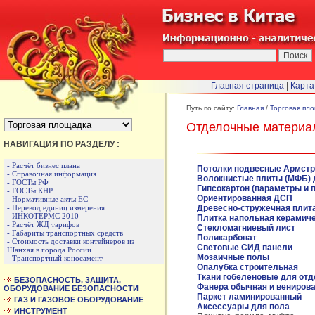
Главная страница
|
Карта
БЫСТРЫЙ ПЕРЕХОД :
Путь по сайту:
Главная
/
Торговая пл
Отделочные материа
НАВИГАЦИЯ ПО РАЗДЕЛУ :
- Расчёт бизнес плана
Потолки подвесные Армстр
- Справочная информация
Волокнистые плиты (МФБ) 
- ГОСТы РФ
Гипсокартон (параметры и 
- ГОСТы КНР
Ориентированная ДСП
- Нормативные акты ЕС
- Перевод единиц измерения
Древесно-стружечная плит
- ИНКОТЕРМС 2010
Плитка напольная керамиче
- Расчёт ЖД тарифов
Стекломагниевый лист
- Габариты транспортных средств
Поликарбонат
- Стоимость доставки контейнеров из
Световые СИД панели
Шанхая в города России
Мозаичные полы
- Транспортный коносамент
Опалубка строительная
Ткани гобеленовые для от
БЕЗОПАСНОСТЬ, ЗАЩИТА,
Фанера обычная и вениров
ОБОРУДОВАНИЕ БЕЗОПАСНОСТИ
Паркет ламинированный
ГАЗ И ГАЗОВОЕ ОБОРУДОВАНИЕ
Аксессуары для пола
ИНСТРУМЕНТ