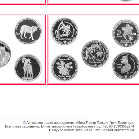
©
Авторское право принадлежит «Мега Пауэр Гонконг Груп Лимитед».
Все права защищены. E-mail: mega-power@asia-business.biz. Tel: 86 13903612274
В случае использования ссылка на сайт обязательна