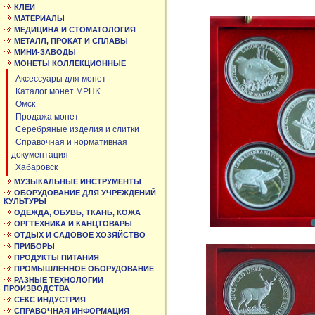
КЛЕИ
МАТЕРИАЛЫ
МЕДИЦИНА И СТОМАТОЛОГИЯ
МЕТАЛЛ, ПРОКАТ И СПЛАВЫ
МИНИ-ЗАВОДЫ
МОНЕТЫ КОЛЛЕКЦИОННЫЕ
Аксессуары для монет
Каталог монет MPHK
Омск
Продажа монет
Серебряные изделия и слитки
Справочная и нормативная
документация
Хабаровск
МУЗЫКАЛЬНЫЕ ИНСТРУМЕНТЫ
ОБОРУДОВАНИЕ ДЛЯ УЧРЕЖДЕНИЙ
КУЛЬТУРЫ
ОДЕЖДА, ОБУВЬ, ТКАНЬ, КОЖА
ОРГТЕХНИКА И КАНЦТОВАРЫ
ОТДЫХ И САДОВОЕ ХОЗЯЙСТВО
ПРИБОРЫ
ПРОДУКТЫ ПИТАНИЯ
ПРОМЫШЛЕННОЕ ОБОРУДОВАНИЕ
РАЗНЫЕ ТЕХНОЛОГИИ
ПРОИЗВОДСТВА
СЕКС ИНДУСТРИЯ
СПРАВОЧНАЯ ИНФОРМАЦИЯ