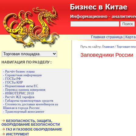
Главная страница
|
Карта
БЫСТРЫЙ ПЕРЕХОД :
Путь по сайту:
Главная
/
Торговая пл
Заповедники России
НАВИГАЦИЯ ПО РАЗДЕЛУ :
- Расчёт бизнес плана
- Справочная информация
- ГОСТы РФ
- ГОСТы КНР
- Нормативные акты ЕС
- Перевод единиц измерения
- ИНКОТЕРМС 2010
- Расчёт ЖД тарифов
- Габариты транспортных средств
- Стоимость доставки контейнеров из
Шанхая в города России
- Транспортный коносамент
БЕЗОПАСНОСТЬ, ЗАЩИТА,
ОБОРУДОВАНИЕ БЕЗОПАСНОСТИ
ГАЗ И ГАЗОВОЕ ОБОРУДОВАНИЕ
ИНСТРУМЕНТ