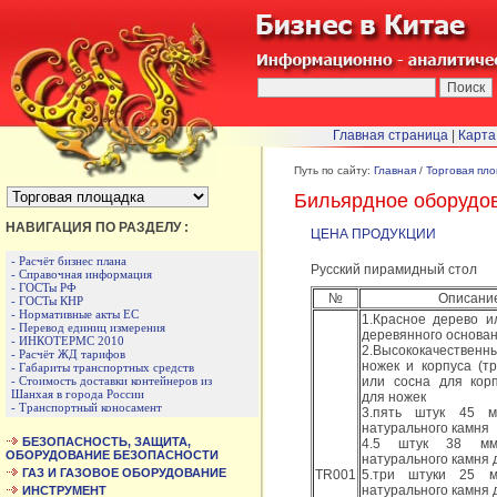
Главная страница
|
Карта
БЫСТРЫЙ ПЕРЕХОД :
Путь по сайту:
Главная
/
Торговая пл
Бильярдное оборудов
НАВИГАЦИЯ ПО РАЗДЕЛУ :
ЦЕНА ПРОДУКЦИИ
- Расчёт бизнес плана
Русский пирамидный стол
- Справочная информация
- ГОСТы РФ
№
Описани
- ГОСТы КНР
- Нормативные акты ЕС
1.Красное дерево и
- Перевод единиц измерения
деревянного основа
- ИНКОТЕРМС 2010
2.Высококачественн
- Расчёт ЖД тарифов
ножек и корпуса (тр
- Габариты транспортных средств
- Стоимость доставки контейнеров из
или сосна для корп
Шанхая в города России
для ножек
- Транспортный коносамент
3.пять штук 45 
натурального камня 
БЕЗОПАСНОСТЬ, ЗАЩИТА,
4.5 штук 38 м
ОБОРУДОВАНИЕ БЕЗОПАСНОСТИ
натурального камня 
ГАЗ И ГАЗОВОЕ ОБОРУДОВАНИЕ
TR001
5.три штуки 25 
натурального камня дл
ИНСТРУМЕНТ