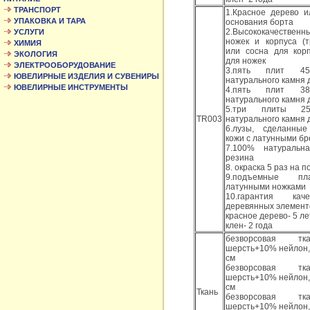
ТРАНСПОРТ
1.Красное дерево и
УПАКОВКА И ТАРА
основания борта
2.Высококачественн
УСЛУГИ
ножек и корпуса (т
ХИМИЯ
или сосна для корп
ЭКОЛОГИЯ
для ножек
ЭЛЕКТРООБОРУДОВАНИЕ
3.пять плит 
ЮВЕЛИРНЫЕ ИЗДЕЛИЯ И СУВЕНИРЫ
натурального камня 
ЮВЕЛИРНЫЕ ИНСТРУМЕНТЫ
4.пять плит 
натурального камня д
5.три плиты 
TR003
натурального камня дл
6.лузы, сделанны
кожи с латунными б
7.100% натуральн
резина
8. окраска 5 раз на 
9.подъемные п
латунными ножками
10.гарантия кач
деревянных элементо
красное дерево- 5 ле
клен- 2 года
безворсовая т
шерсть+10% нейлон,
см
безворсовая т
шерсть+10% нейлон,
см
Ткань
безворсовая т
шерсть+10% нейлон,