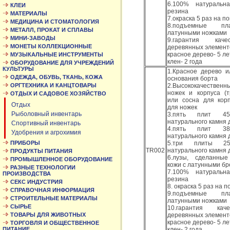
6.100% натуральн
КЛЕИ
резина
МАТЕРИАЛЫ
7.окраска 5 раз на п
МЕДИЦИНА И СТОМАТОЛОГИЯ
8.подъемные п
МЕТАЛЛ, ПРОКАТ И СПЛАВЫ
латунными ножками
МИНИ-ЗАВОДЫ
9.гарантия кач
МОНЕТЫ КОЛЛЕКЦИОННЫЕ
деревянных элементо
красное дерево- 5 ле
МУЗЫКАЛЬНЫЕ ИНСТРУМЕНТЫ
клен- 2 года
ОБОРУДОВАНИЕ ДЛЯ УЧРЕЖДЕНИЙ
КУЛЬТУРЫ
1.Красное дерево и
ОДЕЖДА, ОБУВЬ, ТКАНЬ, КОЖА
основания борта
ОРГТЕХНИКА И КАНЦТОВАРЫ
2.Высококачественн
ножек и корпуса (т
ОТДЫХ И САДОВОЕ ХОЗЯЙСТВО
или сосна для корп
Отдых
для ножек
Рыболовный инвентарь
3.пять плит 
натурального камня 
Спортивный инвентарь
4.пять плит 
Удобрения и агрохимия
натурального камня д
ПРИБОРЫ
5.три плиты 
TR002
натурального камня дл
ПРОДУКТЫ ПИТАНИЯ
6.лузы, сделанны
ПРОМЫШЛЕННОЕ ОБОРУДОВАНИЕ
кожи с латунными б
РАЗНЫЕ ТЕХНОЛОГИИ
7.100% натуральн
ПРОИЗВОДСТВА
резина
СЕКС ИНДУСТРИЯ
8. окраска 5 раз на 
СПРАВОЧНАЯ ИНФОРМАЦИЯ
9.подъемные п
СТРОИТЕЛЬНЫЕ МАТЕРИАЛЫ
латунными ножками
СЫРЬЕ
10.гарантия кач
ТОВАРЫ ДЛЯ ЖИВОТНЫХ
деревянных элементо
красное дерево- 5 ле
ТОРГОВЛЯ И ОБЩЕСТВЕННОЕ
ПИТАНИЕ
клен- 2 года