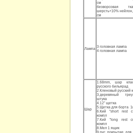
см
безворсовая т
шерсть+10% нейлон,
см
3 головная лампа
Лампа
4 головная лампа
1.68mm, шар кла
русского бильярад
2.Кленовый русский 
3.деревяный треу
штука
4.12” щетка
5.Щетка для борта 1
Шар
6.Кий "short rest 
компл
7.Кий "long rest c
компл
8.Мел 1 ящик
9.pvc покрытие для