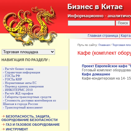
Главная страница
|
Карта
БЫСТРЫЙ ПЕРЕХОД :
Путь по сайту:
Главная
/
Торговая пл
Кафе (комплект обор
НАВИГАЦИЯ ПО РАЗДЕЛУ :
Проект Европейское кафе "
- Расчёт бизнес плана
Готовый комплект оборудова
- Справочная информация
Кафе домашнее
- ГОСТы РФ
Кафе-кондитерская на 14- 1
- ГОСТы КНР
- Нормативные акты ЕС
- Перевод единиц измерения
- ИНКОТЕРМС 2010
- Расчёт ЖД тарифов
- Габариты транспортных средств
- Стоимость доставки контейнеров из
Шанхая в города России
- Транспортный коносамент
БЕЗОПАСНОСТЬ, ЗАЩИТА,
ОБОРУДОВАНИЕ БЕЗОПАСНОСТИ
ГАЗ И ГАЗОВОЕ ОБОРУДОВАНИЕ
ИНСТРУМЕНТ