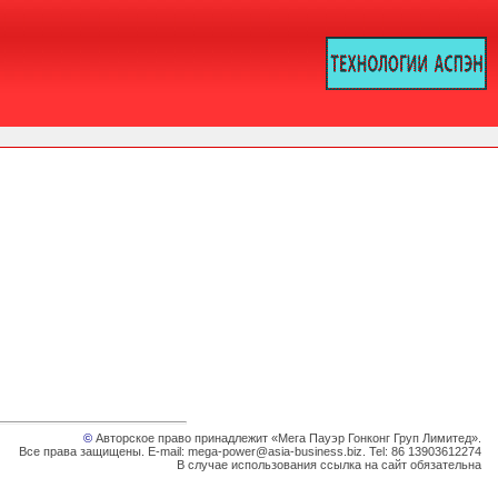
©
Авторское право принадлежит «Мега Пауэр Гонконг Груп Лимитед».
Все права защищены. E-mail: mega-power@asia-business.biz. Tel: 86 13903612274
В случае использования ссылка на сайт обязательна