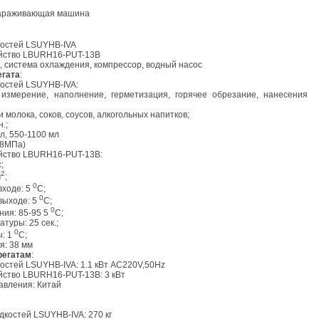
араживающая машина
костей LSUYHB-IVA
йство LBURH16-PUT-13B
л, система охлаждения, компрессор, водный насос
егата
:
костей LSUYHB-IVA:
, измерение, наполнение, герметизация, горячее обрезание, нанесения
 молока, соков, соусов, алкогольных напитков;
.;
мл, 550-1100 мл
0.8МПа)
йство LBURH16-PUT-13B:
;
2
м
;
0
входе: 5
С;
0
выходе: 5
С;
0
ния: 85-95 5
С;
туры: 25 сек.;
0
ы: 1
С;
я: 38 мм
регатам
:
костей LSUYHB-IVA: 1.1 кВт AC220V,50Hz
йство LBURH16-PUT-13B: 3 кВт
авления: Китай
е
костей LSUYHB-IVA: 270 кг