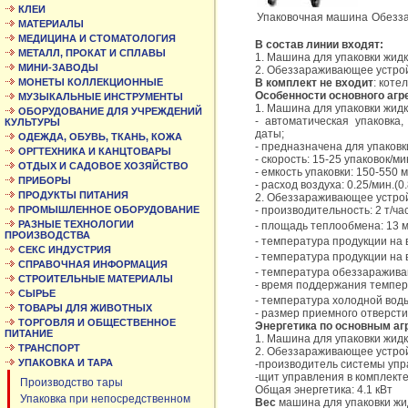
КЛЕИ
Упаковочная машина
Обезз
МАТЕРИАЛЫ
МЕДИЦИНА И СТОМАТОЛОГИЯ
В состав линии входят:
МЕТАЛЛ, ПРОКАТ И СПЛАВЫ
1. Машина для упаковки жид
МИНИ-ЗАВОДЫ
2. Обеззараживающее устро
МОНЕТЫ КОЛЛЕКЦИОННЫЕ
В комплект не входит
: коте
Особенности основного агр
МУЗЫКАЛЬНЫЕ ИНСТРУМЕНТЫ
1. Машина для упаковки жид
ОБОРУДОВАНИЕ ДЛЯ УЧРЕЖДЕНИЙ
- автоматическая упаковка
КУЛЬТУРЫ
даты;
ОДЕЖДА, ОБУВЬ, ТКАНЬ, КОЖА
- предназначена для упаковки
ОРГТЕХНИКА И КАНЦТОВАРЫ
- скорость: 15-25 упаковок/мин
ОТДЫХ И САДОВОЕ ХОЗЯЙСТВО
- емкость упаковки: 150-550 
ПРИБОРЫ
- расход воздуха: 0.25/мин.(
ПРОДУКТЫ ПИТАНИЯ
2. Обеззараживающее устро
ПРОМЫШЛЕННОЕ ОБОРУДОВАНИЕ
- производительность: 2 т/час
РАЗНЫЕ ТЕХНОЛОГИИ
- площадь теплообмена: 13 
ПРОИЗВОДСТВА
- температура продукции на 
СЕКС ИНДУСТРИЯ
- температура продукции на 
СПРАВОЧНАЯ ИНФОРМАЦИЯ
- температура обеззаражива
СТРОИТЕЛЬНЫЕ МАТЕРИАЛЫ
- время поддержания темпера
СЫРЬЕ
- температура холодной вод
ТОВАРЫ ДЛЯ ЖИВОТНЫХ
- размер приемного отверсти
ТОРГОВЛЯ И ОБЩЕСТВЕННОЕ
Энергетика по основным аг
ПИТАНИЕ
1. Машина для упаковки жид
ТРАНСПОРТ
2. Обеззараживающее устро
УПАКОВКА И ТАРА
-производитель системы упр
-щит управления в комплект
Производство тары
Общая энергетика: 4.1 кВт
Упаковка при непосредственном
Вес
машина для упаковки жид