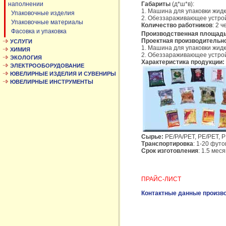
наполнении
Габариты
(д*ш*в):
1. Машина для упаковки жид
Упаковочные изделия
2. Обеззараживающее устро
Упаковочные материалы
Количество работников
: 2 
Фасовка и упаковка
Производственная площад
Проектная производительно
УСЛУГИ
1. Машина для упаковки жидк
ХИМИЯ
2. Обеззараживающее устрой
ЭКОЛОГИЯ
Характеристика продукции:
ЭЛЕКТРООБОРУДОВАНИЕ
ЮВЕЛИРНЫЕ ИЗДЕЛИЯ И СУВЕНИРЫ
ЮВЕЛИРНЫЕ ИНСТРУМЕНТЫ
Сырье:
PE/PA/PET, PE/PET, 
Транспортировка
: 1-20 фут
Срок изготовления
: 1.5 мес
ПРАЙС-ЛИСТ
Контактные данные произв