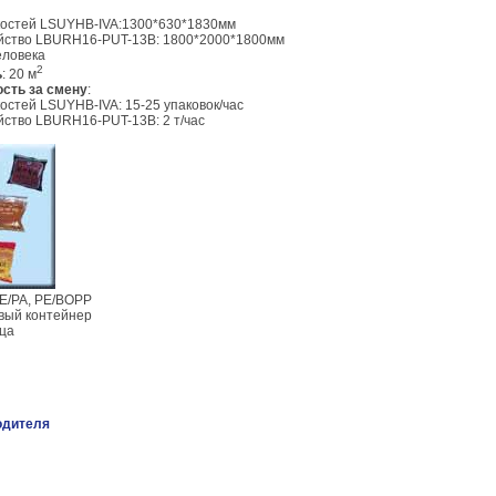
костей LSUYHB-IVA:1300*630*1830мм
йство LBURH16-PUT-13B: 1800*2000*1800мм
человека
2
ь
: 20 м
сть за смену
:
остей LSUYHB-IVA: 15-25 упаковок/час
ство LBURH16-PUT-13B: 2 т/час
PE/PA, PE/BOPP
овый контейнер
яца
одителя