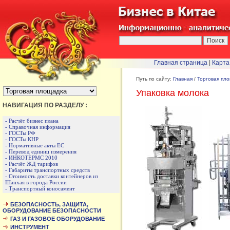
Главная страница
|
Карта
БЫСТРЫЙ ПЕРЕХОД :
Путь по сайту:
Главная
/
Торговая пл
Упаковка молока
НАВИГАЦИЯ ПО РАЗДЕЛУ :
- Расчёт бизнес плана
- Справочная информация
- ГОСТы РФ
- ГОСТы КНР
- Нормативные акты ЕС
- Перевод единиц измерения
- ИНКОТЕРМС 2010
- Расчёт ЖД тарифов
- Габариты транспортных средств
- Стоимость доставки контейнеров из
Шанхая в города России
- Транспортный коносамент
БЕЗОПАСНОСТЬ, ЗАЩИТА,
ОБОРУДОВАНИЕ БЕЗОПАСНОСТИ
ГАЗ И ГАЗОВОЕ ОБОРУДОВАНИЕ
ИНСТРУМЕНТ