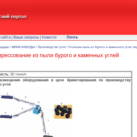
 сайта
|
Ваши запросы
|
Новости
Почта
ощадка
/
МИНИ-ЗАВОДЫ
/
Производство угля
/
Угольная пыль из бурого и каменного угля: п
прессование из пыли бурого и каменных углей
ость
: 30 тонн/ч
размещения оборудования в цехе брикетирования по производству
о угля