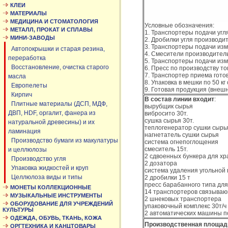
КЛЕИ
МАТЕРИАЛЫ
МЕДИЦИНА И СТОМАТОЛОГИЯ
Условные обозначения:
МЕТАЛЛ, ПРОКАТ И СПЛАВЫ
1. Транспортеры подачи угл
МИНИ-ЗАВОДЫ
2. Дробилки угля производи
3. Транспортеры подачи изм
Автопокрышки и старая резина,
4. Смесители производитель
переработка
5. Транспортеры подачи из
Восстановление, очистка старого
6. Пресс по производству т
7. Транспортер приема готов
масла
8. Упаковка в мешки по 50 
Европелеты
9. Готовая продукция (внеш
Кирпич
В состав линии входит
:
Плитные материалы (ДСП, МДФ,
вырубщик сырья
ДВП, HDF, оргалит, фанера из
вибросито 30т.
сушка сырья 30т.
натуральной древесины) и их
теплогенератор сушки сырь
ламинация
нагнетатель сушки сырья
Производство бумаги из макулатуры
система огнепоглощения
смеситель 15т.
и целлюлозы
2 сдвоенных бункера для х
Производство угля
2 дозатора
Упаковка жидкостей и круп
система удаления угольной
Целлюлоза виды и типы
2 дробилки 15 т
пресс барабанного типа для 
МОНЕТЫ КОЛЛЕКЦИОННЫЕ
14 транспортеров связываю
МУЗЫКАЛЬНЫЕ ИНСТРУМЕНТЫ
2 шнековых транспортера
ОБОРУДОВАНИЕ ДЛЯ УЧРЕЖДЕНИЙ
упаковочный комплекс 30т/ч
КУЛЬТУРЫ
2 автоматических машины п
ОДЕЖДА, ОБУВЬ, ТКАНЬ, КОЖА
Производственная площад
ОРГТЕХНИКА И КАНЦТОВАРЫ