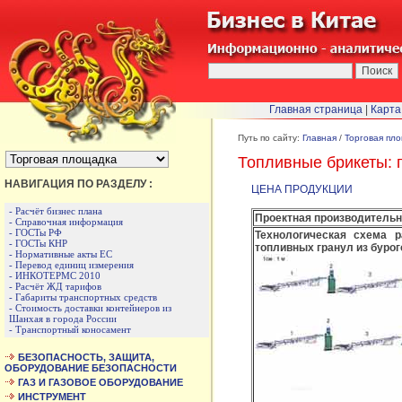
Главная страница
|
Карта
БЫСТРЫЙ ПЕРЕХОД :
Путь по сайту:
Главная
/
Торговая пл
Топливные брикеты: 
НАВИГАЦИЯ ПО РАЗДЕЛУ :
ЦЕНА ПРОДУКЦИИ
- Расчёт бизнес плана
Проектная производительн
- Справочная информация
- ГОСТы РФ
Технологическая схема 
- ГОСТы КНР
топливных гранул из бурог
- Нормативные акты ЕС
- Перевод единиц измерения
- ИНКОТЕРМС 2010
- Расчёт ЖД тарифов
- Габариты транспортных средств
- Стоимость доставки контейнеров из
Шанхая в города России
- Транспортный коносамент
БЕЗОПАСНОСТЬ, ЗАЩИТА,
ОБОРУДОВАНИЕ БЕЗОПАСНОСТИ
ГАЗ И ГАЗОВОЕ ОБОРУДОВАНИЕ
ИНСТРУМЕНТ