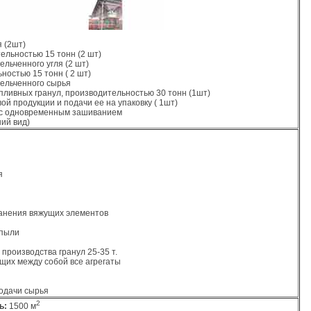
я (2шт)
тельностью 15 тонн (2 шт)
ельченного угля (2 шт)
ностью 15 тонн ( 2 шт)
мельченного сырья
опливных гранул, производительностью 30 тонн (1шт)
ой продукции и подачи ее на упаковку ( 1шт)
кг с одновременным зашиванием
ний вид)
я
ранения вяжущих элементов
 пыли
производства гранул 25-35 т.
щих между собой все агрегаты
одачи сырья
2
ь:
1500 м