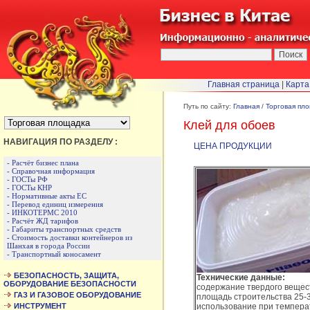
Главная страница
|
Карта
БЫСТРЫЙ ПЕРЕХОД :
Путь по сайту:
Главная
/
Торговая пл
Клей для обоев
НАВИГАЦИЯ ПО РАЗДЕЛУ :
ЦЕНА ПРОДУКЦИИ
- Расчёт бизнес плана
- Справочная информация
- ГОСТы РФ
- ГОСТы КНР
- Нормативные акты ЕС
- Перевод единиц измерения
- ИНКОТЕРМС 2010
- Расчёт ЖД тарифов
- Габариты транспортных средств
- Стоимость доставки контейнеров из
Шанхая в города России
- Транспортный коносамент
БЕЗОПАСНОСТЬ, ЗАЩИТА,
Технические данные:
ОБОРУДОВАНИЕ БЕЗОПАСНОСТИ
содержание твердого веще
ГАЗ И ГАЗОВОЕ ОБОРУДОВАНИЕ
площадь строительства 25-
ИНСТРУМЕНТ
использование при темпера