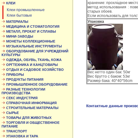
хранение: прохладное мест
КЛЕИ
метод использования : пове
Клеи промышленные
старых обоев.
Клеи бытовые
Если использовать для толс
Упаковка
МАТЕРИАЛЫ
МЕДИЦИНА И СТОМАТОЛОГИЯ
МЕТАЛЛ, ПРОКАТ И СПЛАВЫ
МИНИ-ЗАВОДЫ
МОНЕТЫ КОЛЛЕКЦИОННЫЕ
МУЗЫКАЛЬНЫЕ ИНСТРУМЕНТЫ
ОБОРУДОВАНИЕ ДЛЯ УЧРЕЖДЕНИЙ
КУЛЬТУРЫ
ОДЕЖДА, ОБУВЬ, ТКАНЬ, КОЖА
ОРГТЕХНИКА И КАНЦТОВАРЫ
ОТДЫХ И САДОВОЕ ХОЗЯЙСТВО
Вес нетто один бак: 50кг
ПРИБОРЫ
Вес брутто с баком: 53кг
ПРОДУКТЫ ПИТАНИЯ
Размер бака: 40*40*56cm
ПРОМЫШЛЕННОЕ ОБОРУДОВАНИЕ
РАЗНЫЕ ТЕХНОЛОГИИ
ПРОИЗВОДСТВА
СЕКС ИНДУСТРИЯ
СПРАВОЧНАЯ ИНФОРМАЦИЯ
Контактные данные произв
СТРОИТЕЛЬНЫЕ МАТЕРИАЛЫ
СЫРЬЕ
ТОВАРЫ ДЛЯ ЖИВОТНЫХ
ТОРГОВЛЯ И ОБЩЕСТВЕННОЕ
ПИТАНИЕ
ТРАНСПОРТ
УПАКОВКА И ТАРА