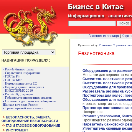
Главная страница
|
Карта
БЫСТРЫЙ ПЕРЕХОД :
Путь по сайту:
Главная
/
Торговая пл
Резинотехника
НАВИГАЦИЯ ПО РАЗДЕЛУ :
- Расчёт бизнес плана
Оборудование для размеши
- Справочная информация
Мешалки для зернистых мате
- ГОСТы РФ
Смеситель пластиков и рез
- ГОСТы КНР
Смеситель пластиков и ре
- Нормативные акты ЕС
- Перевод единиц измерения
Оборудование для произво
- ИНКОТЕРМС 2010
Разрезатель резины на кус
- Расчёт ЖД тарифов
Протекторы для колес: пре
- Габариты транспортных средств
Оборудование для нанесен
- Стоимость доставки контейнеров из
игровые, спортивные площа
Шанхая в города России
Протектор: востановление 
- Транспортный коносамент
Наварка шин
Резинка упаковочная, банк
БЕЗОПАСНОСТЬ, ЗАЩИТА,
Производство резинки одно
ОБОРУДОВАНИЕ БЕЗОПАСНОСТИ
Нарезатель банковской рез
ГАЗ И ГАЗОВОЕ ОБОРУДОВАНИЕ
Уплотнитель оконный резин
ИНСТРУМЕНТ