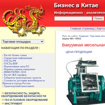
Главная страница
|
Карта
БЫСТРЫЙ ПЕРЕХОД :
Путь по сайту:
Главная
/
Торговая пл
марки NH—500Z
Вакуумная месильна
НАВИГАЦИЯ ПО РАЗДЕЛУ :
ЦЕНА ПРОДУКЦИИ
- Расчёт бизнес плана
- Справочная информация
- ГОСТы РФ
- ГОСТы КНР
- Нормативные акты ЕС
- Перевод единиц измерения
- ИНКОТЕРМС 2010
- Расчёт ЖД тарифов
- Габариты транспортных средств
- Стоимость доставки контейнеров из
Шанхая в города России
- Транспортный коносамент
БЕЗОПАСНОСТЬ, ЗАЩИТА,
ОБОРУДОВАНИЕ БЕЗОПАСНОСТИ
ГАЗ И ГАЗОВОЕ ОБОРУДОВАНИЕ
ИНСТРУМЕНТ