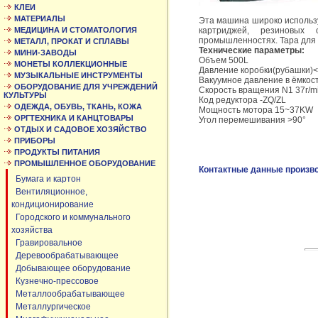
КЛЕИ
МАТЕРИАЛЫ
Эта машина широко использу
МЕДИЦИНА И СТОМАТОЛОГИЯ
картриджей, резиновых 
промышленностях. Тара для
МЕТАЛЛ, ПРОКАТ И СПЛАВЫ
Технические параметры:
МИНИ-ЗАВОДЫ
Объем 500L
МОНЕТЫ КОЛЛЕКЦИОННЫЕ
Давление коробки(рубашки)
МУЗЫКАЛЬНЫЕ ИНСТРУМЕНТЫ
Вакуумное давление в ёмкос
ОБОРУДОВАНИЕ ДЛЯ УЧРЕЖДЕНИЙ
Скорость вращения N1 37r/min
КУЛЬТУРЫ
Код редуктора -ZQ/ZL
ОДЕЖДА, ОБУВЬ, ТКАНЬ, КОЖА
Мощность мотора 15~37KW
ОРГТЕХНИКА И КАНЦТОВАРЫ
Угол перемешивания >90°
ОТДЫХ И САДОВОЕ ХОЗЯЙСТВО
ПРИБОРЫ
ПРОДУКТЫ ПИТАНИЯ
ПРОМЫШЛЕННОЕ ОБОРУДОВАНИЕ
Контактные данные произв
Бумага и картон
Вентиляционное,
кондиционирование
Городского и коммунального
хозяйства
Гравировальное
Деревообрабатывающее
Добывающее оборудование
Кузнечно-прессовое
Металлообрабатывающее
Металлургическое