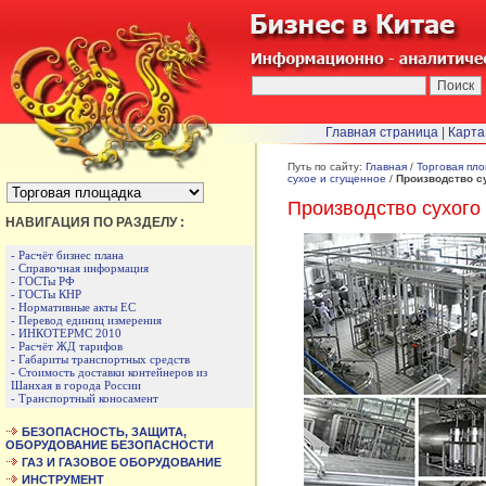
Главная страница
|
Карта
БЫСТРЫЙ ПЕРЕХОД :
Путь по сайту:
Главная
/
Торговая пл
сухое и сгущенное
/
Производство с
Производство сухого
НАВИГАЦИЯ ПО РАЗДЕЛУ :
- Расчёт бизнес плана
- Справочная информация
- ГОСТы РФ
- ГОСТы КНР
- Нормативные акты ЕС
- Перевод единиц измерения
- ИНКОТЕРМС 2010
- Расчёт ЖД тарифов
- Габариты транспортных средств
- Стоимость доставки контейнеров из
Шанхая в города России
- Транспортный коносамент
БЕЗОПАСНОСТЬ, ЗАЩИТА,
ОБОРУДОВАНИЕ БЕЗОПАСНОСТИ
ГАЗ И ГАЗОВОЕ ОБОРУДОВАНИЕ
ИНСТРУМЕНТ