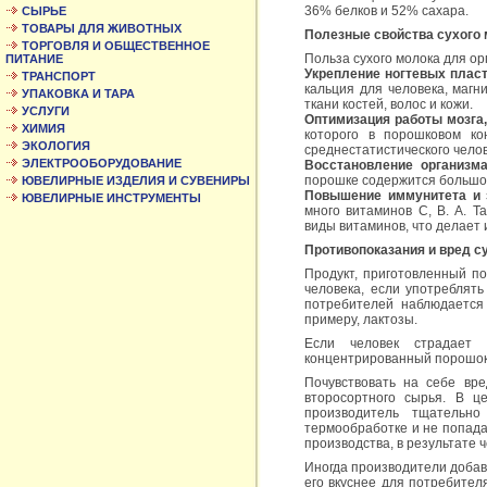
36% белков и 52% сахара.
СЫРЬЕ
ТОВАРЫ ДЛЯ ЖИВОТНЫХ
Полезные свойства сухого
ТОРГОВЛЯ И ОБЩЕСТВЕННОЕ
Польза сухого молока для ор
ПИТАНИЕ
Укрепление ногтевых пласти
ТРАНСПОРТ
кальция для человека, магн
УПАКОВКА И ТАРА
ткани костей
УСЛУГИ
Оптимизация работы мозга
ХИМИЯ
которого в порошковом к
ЭКОЛОГИЯ
среднестатистического чело
ЭЛЕКТРООБОРУДОВАНИЕ
Восстановление организм
порошке содержится большо
ЮВЕЛИРНЫЕ ИЗДЕЛИЯ И СУВЕНИРЫ
Повышение иммунитета и 
ЮВЕЛИРНЫЕ ИНСТРУМЕНТЫ
много витаминов С, В. А. 
виды витаминов, что делает
Противопоказания и вред с
Продукт, приготовленный п
человека, если употреблять
потребителей наблюдается
примеру, лактозы.
Если человек страдает 
концентрированный порошок 
Почувствовать на себе вре
второсортного сырья. В ц
производитель тщательн
термообработке и не попада
производства, в результате 
Иногда производители добав
его вкуснее для потребител