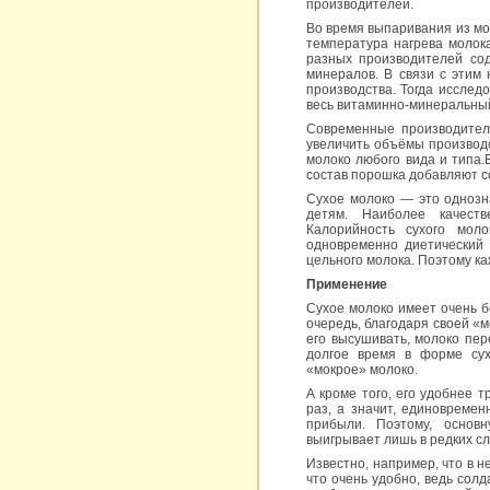
производителей.
Во время выпаривания из мо
температура нагрева молока
разных производителей со
минералов. В связи с этим
производства. Тогда исслед
весь витаминно-минеральный
Современные производители
увеличить объёмы производ
молоко любого вида и типа.
состав порошка добавляют с
Сухое молоко — это однозна
детям. Наиболее качест
Калорийность сухого мол
одновременно диетический
цельного молока. Поэтому ка
Применение
Сухое молоко имеет очень б
очередь, благодаря своей «
его высушивать, молоко пер
долгое время в форме сух
«мокрое» молоко.
А кроме того, его удобнее т
раз, а значит, единовреме
прибыли. Поэтому, основн
выигрывает лишь в редких сл
Известно, например, что в н
что очень удобно, ведь сол