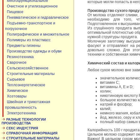
Многофункциональное
которые могли попасть в нег
Очистное и утилизационное
Производство сухого проду
Пищевое
От молока отделяют сливки,
Пневматическое и гидравлическое
необходимо для того, ч
Подъемно-транспортное и
Подготовленное к высушиван
Из сгущённого продукта вып
погрузочное
оптимальной плотностью об
Полиграфическое и множительное
нужной структуры продукта.
Полимеры из пластмасс
Молочную заготовку высуши
Предметы гигиены
фасуют и отправляют на ре
довольно сложно. Для это
Производство одежды и обуви
техники и собственная хими
Резинотехника
Сварочное
Химический состав и калор
Сельскохозяйственное
Любое сухое молоко вне зави
Строительные материалы
значительное количес
Сырьевое
витамин С;
Теплоэнергетическое
витамины А, Е и D;
Химическое
холин;
никотиновую кислоту 
Хозтовары
большое количество к
Швейная и трикотажная
натрий и фосфор;
промышленность
калий;
Электротехника
немного магния, кобал
йод, железо, серу и хл
РАЗНЫЕ ТЕХНОЛОГИИ
полный набор самых в
ПРОИЗВОДСТВА
СЕКС ИНДУСТРИЯ
Калорийность 100 г продукта
СПРАВОЧНАЯ ИНФОРМАЦИЯ
Цельное молоко содержит око
СТРОИТЕЛЬНЫЕ МАТЕРИАЛЫ
Важно! В цельном сухом мо