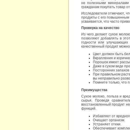
не полезными минералами 
гражданам покупать товар о
Исследователи отмечают, чт
продукты с его повышенным 
усваивается, что часто при
Проверка на качество
Из чего делают сухое молок
позволяют добавлять в это
годности или улучшающих 
качественный продукт можно
Цвет должен быть бел
Вкрапления и коричне
Порошок имеет рассып
Даже в сухом виде пр
Посторонних запахов 
При правильном раство
вы неправильно разво
​​​​​​​Помните только, 
Преимущества
Сухое молоко, польза и вре
сырья. Проведя сравнител
восстановленный продукт не
функций.
Избавляет от вредног
Очищает организм.
Устраняет отеки.
Обеспечивает компле