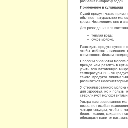
разбавив сыворотку водой.
Применение в кулинарии
Сухой продукт часто примен
обычное натуральное молоко
крема. Незаменимо оно и в 
Для разведения или восстан
теплая вода;
сухое молоко.
Разводить продукт нужно в 
чтобы избежать слипания и
возможность белкам, входящи
Способы обработки молока о
прежде чем разлить в буты
убить всю патогенную микр
температуры 60 - 90 градус
такого продукта минимальн
развиваться болезнетворны
У стерилизованного молока с
для здоровья, но и пользы о
стерилизуют молоко) витамин
Ультра пастеризованное мол
позволяет особая технология
четыре секунды, чтобы в ко
белок - козеин, сохраняет 
обогащают напиток витамин