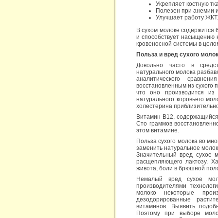
Укрепляет костную тка
Полезен при анемии и
Улучшает работу ЖКТ
В сухом молоке содержится 
и способствует насыщению к
кровеносной системы в цело
Польза и вред сухого моло
Довольно часто в средс
натурального молока разбав
аналитического сравнен
восстановленным из сухого п
что оно производится из 
натурального коровьего мол
холестерина приблизительно 
Витамин В12, содержащийся 
Сто граммов восстановленно
этом витамине.
Польза сухого молока во мно
заменить натуральное молок
Значительный вред сухое м
расщепляющего лактозу. Х
живота, боли в брюшной пол
Немалый вред сухое мол
производителями технологи
молоко некоторые прои
дезодорированные расти
витаминов. Выявить подоб
Поэтому при выборе моло