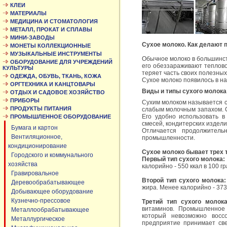
КЛЕИ
МАТЕРИАЛЫ
МЕДИЦИНА И СТОМАТОЛОГИЯ
МЕТАЛЛ, ПРОКАТ И СПЛАВЫ
МИНИ-ЗАВОДЫ
Сухое молоко. Как делают 
МОНЕТЫ КОЛЛЕКЦИОННЫЕ
МУЗЫКАЛЬНЫЕ ИНСТРУМЕНТЫ
Обычное молоко в большинст
ОБОРУДОВАНИЕ ДЛЯ УЧРЕЖДЕНИЙ
его обеззараживают теплово
КУЛЬТУРЫ
теряет часть своих полезных
ОДЕЖДА, ОБУВЬ, ТКАНЬ, КОЖА
Сухое молоко появилось в нач
ОРГТЕХНИКА И КАНЦТОВАРЫ
Виды и типы сухого молока
ОТДЫХ И САДОВОЕ ХОЗЯЙСТВО
ПРИБОРЫ
Сухим молоком называется с
ПРОДУКТЫ ПИТАНИЯ
слабым молочным запахом. С
Его удобно использовать в
ПРОМЫШЛЕННОЕ ОБОРУДОВАНИЕ
смесей, кондитерских издели
Бумага и картон
Отличается продолжител
Вентиляционное,
промышленности.
кондиционирование
Сухое молоко бывает трех 
Городского и коммунального
Первый тип сухого молока:
хозяйства
калорийно - 550 ккал в 100 г
Гравировальное
Второй тип сухого молока
Деревообрабатывающее
жира. Менее калорийно - 373
Добывающее оборудование
Кузнечно-прессовое
Третий тип сухого молок
витаминов. Промышленное 
Металлообрабатывающее
который невозможно восс
Металлургическое
предприятие принимает све