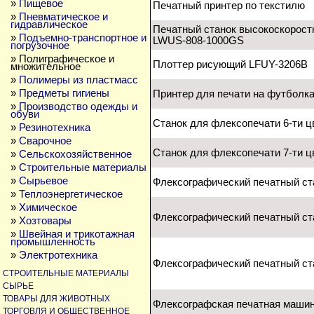
»
Пищевое
Печатный принтер по текстилю
»
Пневматическое и
гидравлическое
Печатный станок высокоскорост
»
Подъемно-транспортное и
LWUS-808-1000GS
погрузочное
» Полиграфическое и
Плоттер рисующий LFUY-3206B
множительное
»
Полимеры из пластмасс
»
Предметы гигиены
Принтер для печати на футболк
»
Производство одежды и
обуви
Станок для флексопечати 6-ти 
»
Резинотехника
»
Сварочное
Станок для флексопечати 7-ти 
»
Сельскохозяйственное
»
Строительные материалы
»
Сырьевое
Флексографический печатный ст
»
Теплоэнергетическое
»
Химическое
Флексографический печатный ст
»
Хозтовары
»
Швейная и трикотажная
промышленность
»
Электротехника
Флексографический печатный ст
СТРОИТЕЛЬНЫЕ МАТЕРИАЛЫ
СЫРЬЕ
ТОВАРЫ ДЛЯ ЖИВОТНЫХ
Флексографская печатная машин
ТОРГОВЛЯ И ОБЩЕСТВЕННОЕ