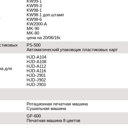
KW99-1
KW99-3
KW98-1
KW98-1 доп.штамп
а
KW98-6
KW2000-A
MK-90
MK-80
цена на 20/06/16г.
стиковых
PS-500
Автоматический упаковщик пластиковых карт
HJD-A104
HJD-A108
HJD-A112
на для
HJD-A116
HJD-J901
HJD-J902
HJD-J903
Ротационная печатная машина
Сушильная машина
GF-600
Печатная машина 8 цветов