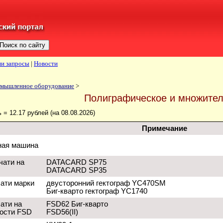
и запросы
|
Новости
мышленное оборудование
>
Полиграфическое и множите
ь = 12.17 рублей (на 08.08.2026)
Примечание
ная машина
чати на
DATACARD SP75
DATACARD SP35
ати марки
двусторонний гектограф YC470SM
Биг-кварто гектограф YC1740
ати на
FSD62 Биг-кварто
ности FSD
FSD56(II)