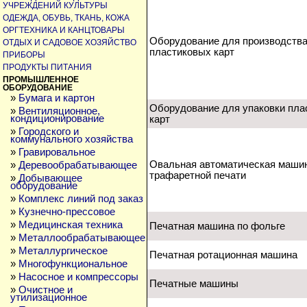
УЧРЕЖДЕНИЙ КУЛЬТУРЫ
ОДЕЖДА, ОБУВЬ, ТКАНЬ, КОЖА
ОРГТЕХНИКА И КАНЦТОВАРЫ
Оборудование для производств
ОТДЫХ И САДОВОЕ ХОЗЯЙСТВО
пластиковых карт
ПРИБОРЫ
ПРОДУКТЫ ПИТАНИЯ
ПРОМЫШЛЕННОЕ
ОБОРУДОВАНИЕ
»
Бумага и картон
Оборудование для упаковки пла
»
Вентиляционное,
кондиционирование
карт
»
Городского и
коммунального хозяйства
»
Гравировальное
Овальная автоматическая маши
»
Деревообрабатывающее
трафаретной печати
»
Добывающее
оборудование
»
Комплекс линий под заказ
»
Кузнечно-прессовое
»
Медицинская техника
Печатная машина по фольге
»
Металлообрабатывающее
»
Металлургическое
Печатная ротационная машина
»
Многофункциональное
»
Насосное и компрессоры
Печатные машины
»
Очистное и
утилизационное