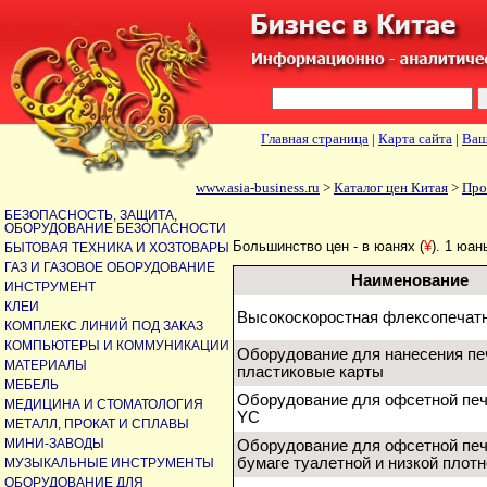
Главная страница
|
Карта сайта
|
Ваш
www.asia-business.ru
>
Каталог цен Китая
>
Про
БЕЗОПАСНОСТЬ, ЗАЩИТА,
ОБОРУДОВАНИЕ БЕЗОПАСНОСТИ
Большинство цен - в юанях (
¥
). 1 юан
БЫТОВАЯ ТЕХНИКА И ХОЗТОВАРЫ
ГАЗ И ГАЗОВОЕ ОБОРУДОВАНИЕ
Наименование
ИНСТРУМЕНТ
КЛЕИ
Высокоскоростная флексопечат
КОМПЛЕКС ЛИНИЙ ПОД ЗАКАЗ
КОМПЬЮТЕРЫ И КОММУНИКАЦИИ
Оборудование для нанесения пе
МАТЕРИАЛЫ
пластиковые карты
МЕБЕЛЬ
Оборудование для офсетной печ
МЕДИЦИНА И СТОМАТОЛОГИЯ
YC
МЕТАЛЛ, ПРОКАТ И СПЛАВЫ
МИНИ-ЗАВОДЫ
Оборудование для офсетной печ
бумаге туалетной и низкой плот
МУЗЫКАЛЬНЫЕ ИНСТРУМЕНТЫ
ОБОРУДОВАНИЕ ДЛЯ