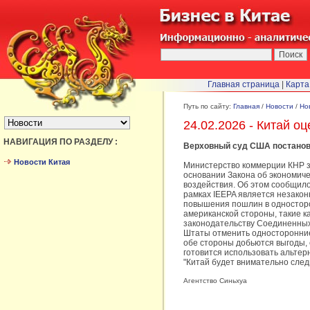
Главная страница
|
Карта
БЫСТРЫЙ ПЕРЕХОД :
Путь по сайту:
Главная
/
Новости
/
Но
24.02.2026 - Китай 
НАВИГАЦИЯ ПО РАЗДЕЛУ :
Верховный суд США постанови
Новости Китая
Министерство коммерции КНР з
основании Закона об экономиче
воздействия. Об этом сообщил
рамках IEEPA является незако
повышения пошлин в односторон
американской стороны, такие к
законодательству Соединенных
Штаты отменить односторонние 
обе стороны добьются выгоды, 
готовится использовать альтер
"Китай будет внимательно сле
Агентство Синьхуа