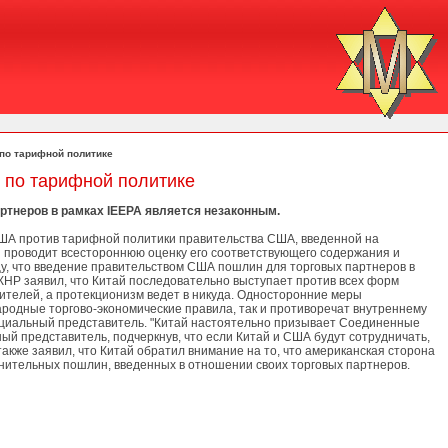
 по тарифной политике
А по тарифной политике
ртнеров в рамках IEEPA является незаконным.
США против тарифной политики правительства США, введенной на
и проводит всестороннюю оценку его соответствующего содержания и
у, что введение правительством США пошлин для торговых партнеров в
НР заявил, что Китай последовательно выступает против всех форм
ителей, а протекционизм ведет в никуда. Односторонние меры
родные торгово-экономические правила, так и противоречат внутреннему
ициальный представитель. "Китай настоятельно призывает Соединенные
й представитель, подчеркнув, что если Китай и США будут сотрудничать,
акже заявил, что Китай обратил внимание на то, что американская сторона
нительных пошлин, введенных в отношении своих торговых партнеров.