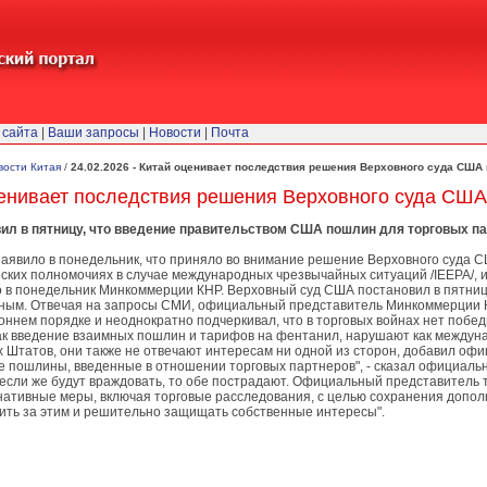
 сайта
|
Ваши запросы
|
Новости
|
Почта
вости Китая
/
24.02.2026 - Китай оценивает последствия решения Верховного суда США
оценивает последствия решения Верховного суда СШ
л в пятницу, что введение правительством США пошлин для торговых па
аявило в понедельник, что приняло во внимание решение Верховного суда 
ских полномочиях в случае международных чрезвычайных ситуаций /IEEPA/, 
о в понедельник Минкоммерции КНР. Верховный суд США постановил в пятниц
нным. Отвечая на запросы СМИ, официальный представитель Минкоммерции К
нем порядке и неоднократно подчеркивал, что в торговых войнах нет побед
ак введение взаимных пошлин и тарифов на фентанил, нарушают как междуна
 Штатов, они также не отвечают интересам ни одной из сторон, добавил оф
пошлины, введенные в отношении торговых партнеров", - сказал официальны
если же будут враждовать, то обе пострадают. Официальный представитель т
нативные меры, включая торговые расследования, с целью сохранения допол
дить за этим и решительно защищать собственные интересы".