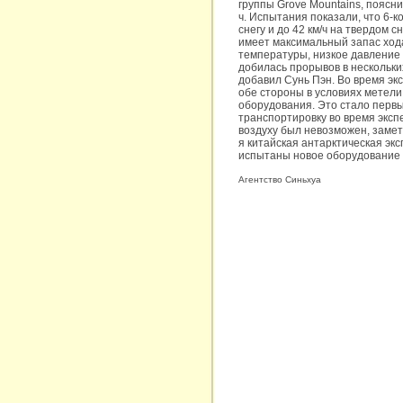
группы Grove Mountains, поясн
ч. Испытания показали, что 6-к
снегу и до 42 км/ч на твердом 
имеет максимальный запас хода
температуры, низкое давление
добилась прорывов в нескольки
добавил Сунь Пэн. Во время эк
обе стороны в условиях метели
оборудования. Это стало первы
транспортировку во время экспе
воздуху был невозможен, замет
я китайская антарктическая эк
испытаны новое оборудование 
Агентство Синьхуа