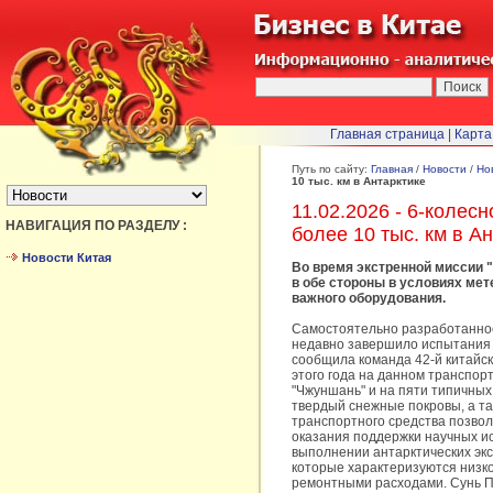
Главная страница
|
Карта
БЫСТРЫЙ ПЕРЕХОД :
Путь по сайту:
Главная
/
Новости
/
Но
10 тыс. км в Антарктике
11.02.2026 - 6-колес
НАВИГАЦИЯ ПО РАЗДЕЛУ :
более 10 тыс. км в А
Новости Китая
Во время экстренной миссии "
в обе стороны в условиях мет
важного оборудования.
Самостоятельно разработанное
недавно завершило испытания в
сообщила команда 42-й китайск
этого года на данном транспор
"Чжуншань" и на пяти типичных
твердый снежные покровы, а та
транспортного средства позво
оказания поддержки научных ис
выполнении антарктических эк
которые характеризуются низк
ремонтными расходами. Сунь П