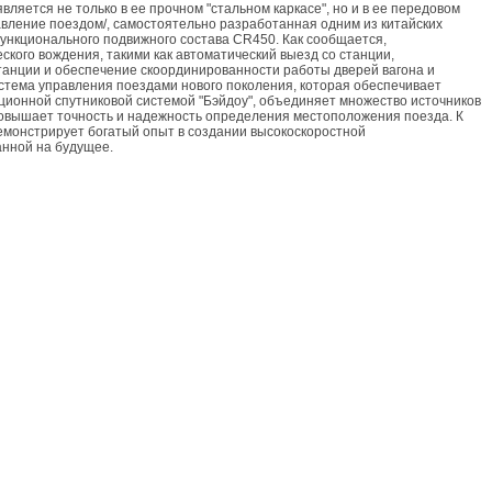
яется не только в ее прочном "стальном каркасе", но и в ее передовом
авление поездом/, самостоятельно разработанная одним из китайских
функционального подвижного состава CR450. Как сообщается,
кого вождения, такими как автоматический выезд со станции,
танции и обеспечение скоординированности работы дверей вагона и
стема управления поездами нового поколения, которая обеспечивает
ационной спутниковой системой "Бэйдоу", объединяет множество источников
 повышает точность и надежность определения местоположения поезда. К
демонстрирует богатый опыт в создании высокоскоростной
анной на будущее.