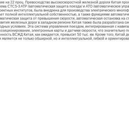
е на 22 проц. Превосходство высокоскоростной железной дороги Китая проявл
тема CTCS-3 ATP /автоматическая защита поезда/ и ATO /автоматическое упр
оектных институтов, была внедрена для производства электрического много
т полной интеллектуальной собственностью, а также функциями автоматичес
матическая защита от превышения скорости, автоматическая остановка на с
вития железных дорог в западном регионе Китая также была разработана си
одных условиях. Эта система управления поездом, интегрированная с навиг
 позиционирование, электронные карты и датчики скорости, что значительно
нность ВСЖД Китая, как ожидается, превысит 50 тыс. км. Кроме того, Китай 
 является не только обширной, но и интеллектуальной, гибкой и ориентиров