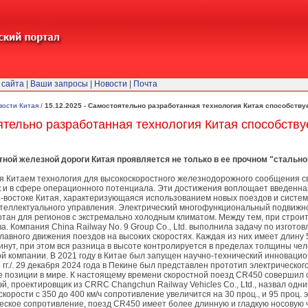
 сайта
|
Ваши запросы
|
Новости
|
Почта
вости Китая
/
15.12.2025 - Самостоятельно разработанная технология Китая способст
оятельно разработанная технология Китая способств
ой железной дороги Китая проявляется не только в ее прочном "стальном
 Китаем технология для высокоскоростного железнодорожного сообщения сви
к и в сфере операционного потенциала. Эти достижения воплощает введенная
-востоке Китая, характеризующаяся использованием новых поездов и систем
теллектуального управления. Электрический многофункциональный подвижно
отан для регионов с экстремально холодным климатом. Между тем, при стро
. Компания China Railway No. 9 Group Co., Ltd. выполнила задачу по изгото
лавного движения поездов на высоких скоростях. Каждая из них имеет длину 
инут, при этом вся разница в высоте контролируется в пределах толщины че
й компании. В 2021 году в Китае был запущен научно-технический инновацио
 гг./. 29 декабря 2024 года в Пекине был представлен прототип электрическ
 позиции в мире. К настоящему времени скоростной поезд CR450 совершил с
Лэй, проектировщик из CRRC Changchun Railway Vehicles Co., Ltd., назвал о
корости с 350 до 400 км/ч сопротивление увеличится на 30 проц., и 95 проц
ское сопротивление, поезд CR450 имеет более длинную и гладкую носовую ч