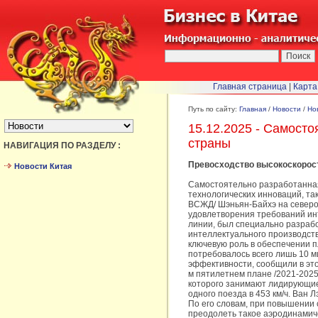
Главная страница
|
Карта
БЫСТРЫЙ ПЕРЕХОД :
Путь по сайту:
Главная
/
Новости
/
Но
15.12.2025 - Самост
страны
НАВИГАЦИЯ ПО РАЗДЕЛУ :
Превосходство высокоскоростн
Новости Китая
Самостоятельно разработанная
технологических инноваций, та
ВСЖД/ Шэньян-Байхэ на северо
удовлетворения требований ин
линии, был специально разраб
интеллектуального производства
ключевую роль в обеспечении п
потребовалось всего лишь 10 м
эффективности, сообщили в это
м пятилетнем плане /2021-2025
которого занимают лидирующие
одного поезда в 453 км/ч. Ван 
По его словам, при повышении с
преодолеть такое аэродинамиче