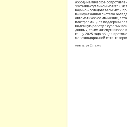
аэродинамическое сопротивлени
"интеллектуальном мозге". Сис
научно-исследовательских и пр
вышеуказанная система обладае
автоматическое движение, авто
платформы. Для поддержки раз
надежную работу в суровых пог
данных, таких как спутниковое
концу 2025 года общая протяже
железнодорожной сети, которая
Агентство Синьхуа