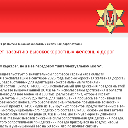
вует развитию высокоскоростных железных дорог страны
ует развитию высокоскоростных железных дорог
 каркасе", но и в ее передовом "интеллектуальном мозге".
детельствует о значительном прогрессе страны как в области
 в эксплуатацию в сентябре 2025 года высокоскоростная железная дорога /
, разработанных для адаптации к экстремальным условиям и
й состав Fuxing CR400BF-GS, используемый для движения поездов на этой
ительстве вышеуказанной ВСЖД были использованы достижения в области
влению для нее более чем 130 тыс. рельсовых плит, которые играют
5,6 метра и ширину 2,5 метра, для завершения процесса ее производства
ловеческого волоса, что обеспечило значительное повышение точности и
нный проект CR450 - один из 102 крупных проектов, предусмотренных в 14-
ого многофункционального подвижного состава CR450, основные показатели
ерию испытаний на ряде ВСЖД в Китае, достигнув скорости движения
дним из главных вызовов снижение силы сопротивления для движения поезда.
. этого сопротивления при движении поезда приходится на воздух. Чтобы
асть и уменьшенный вес на 50 тонн, что позволяет снизить