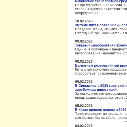
6-колесное транспортное сред
Во время экстренной миссии "С
стороны в условиях метели с в
оборудования.
10.02.2026
Жители Китая совершили боле
Праздник Весны, или китайский
Ежегодный "чуньюнь" часто на
09.02.2026
Товары и мероприятия с конн
Одним из популярных предметов
интерпретация знаменитой бро
08.02.2026
Валютные резервы Китая выро
Китайская экономика продолжае
способствует сохранению валю
06.02.2026
В Синьцзяне в 2025 году зафи
зарубежных инвестиций
За год количество новосозданн
предыдущим годом, при этом о
05.02.2026
В Китае прошло первое в 202
Такие мероприятия отражают а
содействию более сбалансиров
04.02.2026