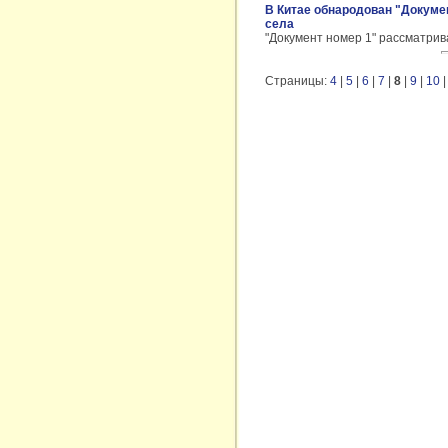
В Китае обнародован "Докуме
села
"Документ номер 1" рассматрив
Страницы:
4
|
5
|
6
|
7
|
8
|
9
|
10