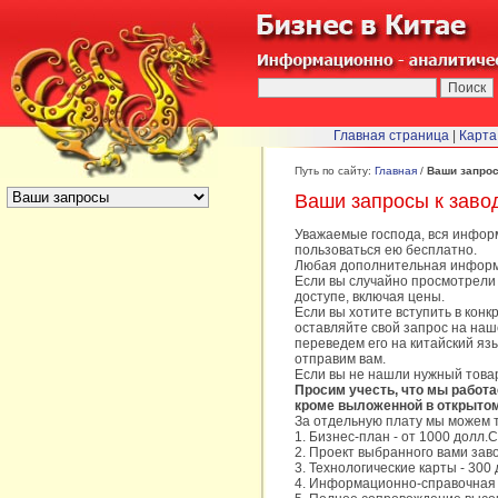
Главная страница
|
Карта
БЫСТРЫЙ ПЕРЕХОД :
Путь по сайту:
Главная
/
Ваши запро
Ваши запросы к заво
Уважаемые господа, вся информ
пользоваться ею бесплатно.
Любая дополнительная информац
Если вы случайно просмотрели 
доступе, включая цены.
Если вы хотите вступить в кон
оставляйте свой запрос на наше
переведем его на китайский язы
отправим вам.
Если вы не нашли нужный товар 
Просим учесть, что мы работа
кроме выложенной в открытом
За отдельную плату мы можем т
1. Бизнес-план - от 1000 долл
2. Проект выбранного вами зав
3. Технологические карты - 30
4. Информационно-справочная 